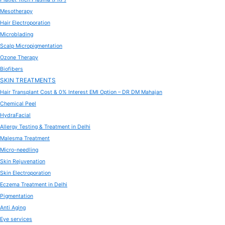
Mesotherapy
Hair Electroporation
Microblading
Scalp Micropigmentation
Ozone Therapy
Biofibers
SKIN TREATMENTS
Hair Transplant Cost & 0% Interest EMI Option – DR DM Mahajan
Chemical Peel
HydraFacial
Allergy Testing & Treatment in Delhi
Malesma Treatment
Micro-needling
Skin Rejuvenation
Skin Electroporation
Eczema Treatment in Delhi
Pigmentation
Anti Aging
Eye services