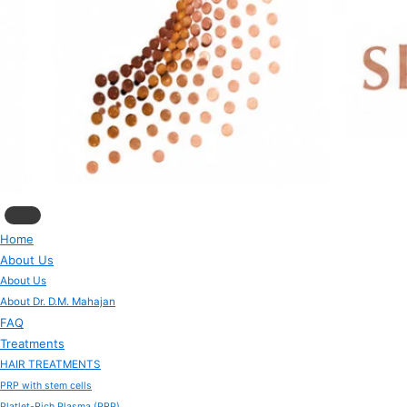
Home
About Us
About Us
About Dr. D.M. Mahajan
FAQ
Treatments
HAIR TREATMENTS
PRP with stem cells
Platlet-Rich Plasma (PRP)