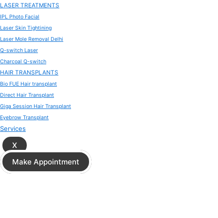
LASER TREATMENTS
IPL Photo Facial
Laser Skin Tightining
Laser Mole Removal Delhi
Q-switch Laser
Charcoal Q-switch
HAIR TRANSPLANTS
Bio FUE Hair transplant
Direct Hair Transplant
Giga Session Hair Transplant
Eyebrow Transplant
Services
X
Make Appointment