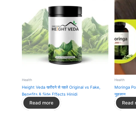
Health
Health
Height Veda खरीदने से पहले Original vs Fake,
Moringa Powd
Benefits & Side Effects Hinidi
नुक़सान
Read more
Read 