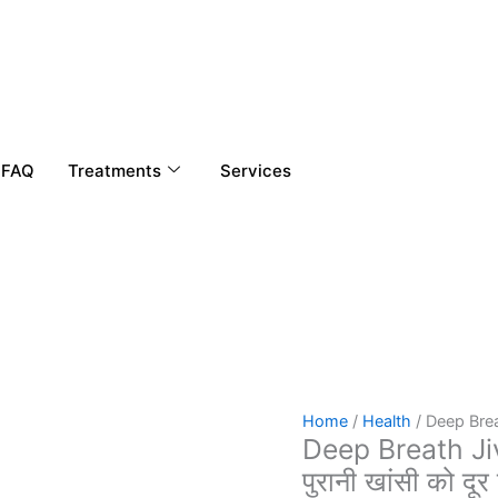
Original
Current
price
price
was:
is:
₹799.00.
₹449.00.
FAQ
Treatments
Services
Home
/
Health
/ Deep Breath
Deep Breath Jiv
पुरानी खांसी को दूर