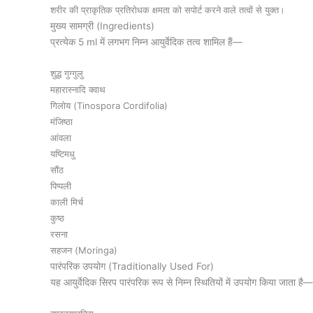
शरीर की प्राकृतिक प्रतिरोधक क्षमता को सपोर्ट करने वाले तत्वों से युक्त।
मुख्य सामग्री (Ingredients)
प्रत्येक 5 ml में लगभग निम्न आयुर्वेदिक तत्व शामिल हैं—
शुद्ध गुग्गुलु
महारास्नादि क्वाथ
गिलोय (Tinospora Cordifolia)
मंजिष्ठा
आंवला
यष्टिमधु
सौंठ
पिप्पली
काली मिर्च
कुष्ठ
रसना
सहजन (Moringa)
पारंपरिक उपयोग (Traditionally Used For)
यह आयुर्वेदिक सिरप पारंपरिक रूप से निम्न स्थितियों में उपयोग किया जाता है—